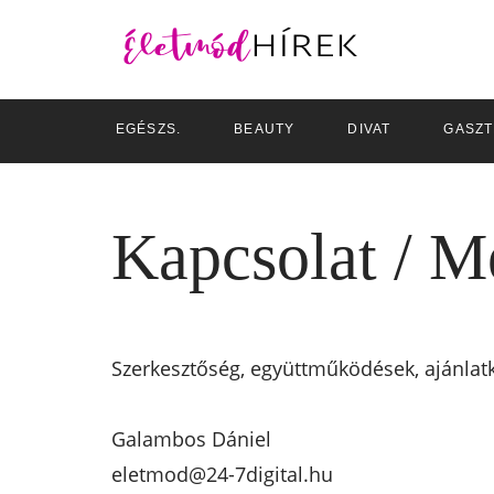
EGÉSZS.
BEAUTY
DIVAT
GASZ
Kapcsolat / M
Szerkesztőség, együttműködések, ajánlat
Galambos Dániel
eletmod@24-7digital.hu