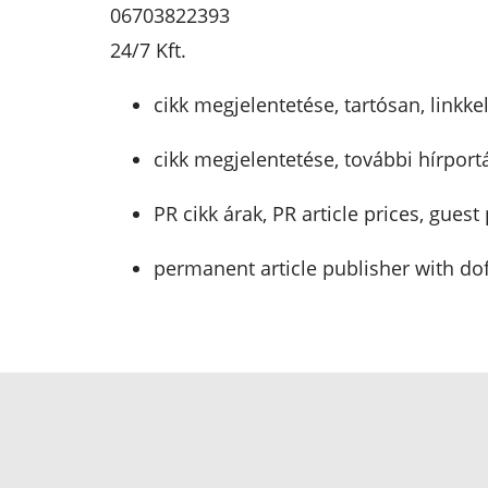
06703822393
24/7 Kft.
cikk megjelentetése, tartósan, linkke
cikk megjelentetése, további hírport
PR cikk árak, PR article prices, guest
permanent article publisher with dofo