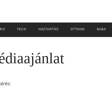
TRO
TECH
HÁZTARTÁS
OTTHON
BABA
édiaajánlat
kérés: