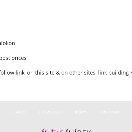
l
álokon
 post prices
llow link, on this site & on other sites, link building
CSALÁD
HÚSVÉT 2027
KÖNYV
FOGORVOS