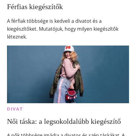
Férfias kiegészítők
A férfiak többsége is kedveli a divatot és a
kiegészítőket. Mutatójuk, hogy milyen kiegészítők
léteznek.
DIVAT
Női táska: a legsokoldalúbb kiegészítő
A nők többsége imádja a divatos és szép táskákat. A