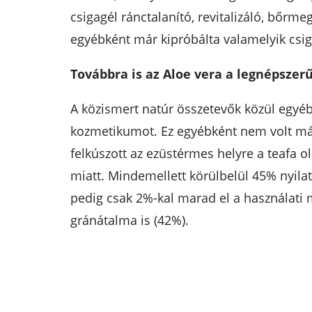
csigagél ránctalanító, revitalizáló, bőrm
egyébként már kipróbálta valamelyik csiga
Továbbra is az Aloe vera a legnépsze
A közismert natúr összetevők közül egyéb
kozmetikumot. Ez egyébként nem volt más
felkúszott az ezüstérmes helyre a teafa o
miatt. Mindemellett körülbelül 45% nyila
pedig csak 2%-kal marad el a használati 
gránátalma is (42%).