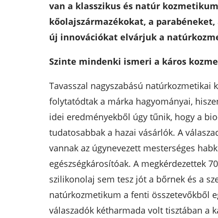
van a klasszikus és natúr kozmetikumo
kőolajszármazékokat, a parabéneket, 
új innovációkat elvárjuk a natúrkozmet
Szinte mindenki ismeri a káros kozme
Tavasszal nagyszabású natúrkozmetikai ku
folytatódtak a márka hagyományai, hiszen
idei eredményekből úgy tűnik, hogy a bi
tudatosabbak a hazai vásárlók. A válasz
vannak az úgynevezett mesterséges habké
egészségkárosítóak. A megkérdezettek 70%
szilikonolaj sem tesz jót a bőrnek és a s
natúrkozmetikum a fenti összetevőkből eg
válaszadók kétharmada volt tisztában a 