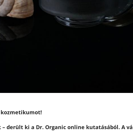
k kozmetikumot!
– derült ki a Dr. Organic online kutatásából. A v