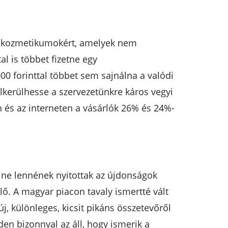
yan kozmetikumokért, amelyek nem
l is többet fizetne egy
 forinttal többet sem sajnálna a valódi
lkerülhesse a szervezetünkre káros vegyi
 és az interneten a vásárlók 26% és 24%-
 ne lennének nyitottak az újdonságok
elő. A magyar piacon tavaly ismertté vált
, különleges, kicsit pikáns összetevőről
en bizonnyal az áll, hogy ismerik a