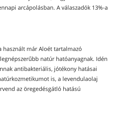
ndennapi arcápolásban. A válaszadók 13%-a
a használt már Aloét tartalmazó
a legnépszerűbb natúr hatóanyagnak. Idén
nak antibakteriális, jótékony hatásai
natúrkozmetikumot is, a levendulaolaj
örvend az öregedésgátló hatású