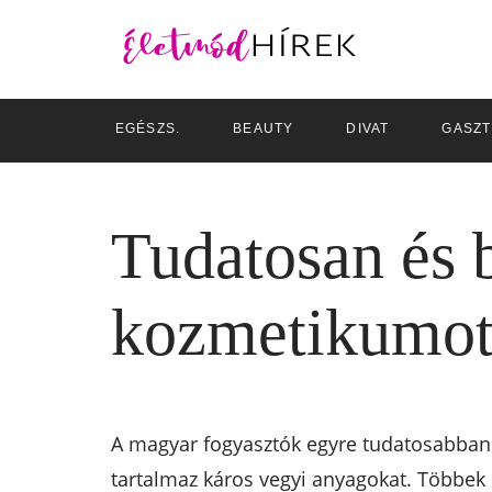
EGÉSZS.
BEAUTY
DIVAT
GASZ
Tudatosan és 
kozmetikumo
A magyar fogyasztók egyre tudatosabban 
tartalmaz káros vegyi anyagokat. Többek k