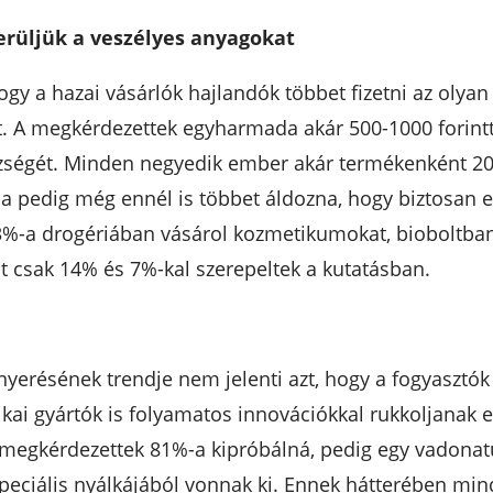
erüljük a veszélyes anyagokat
 hogy a hazai vásárlók hajlandók többet fizetni az ol
 A megkérdezettek egyharmada akár 500-1000 forintta
égét. Minden negyedik ember akár termékenként 2000
a pedig még ennél is többet áldozna, hogy biztosan e
3%-a drogériában vásárol kozmetikumokat, bioboltban
nt csak 14% és 7%-kal szerepeltek a kutatásban.
erésének trendje nem jelenti azt, hogy a fogyasztók
tikai gyártók is folyamatos innovációkkal rukkoljanak 
 megkérdezettek 81%-a kipróbálná, pedig egy vadonatúj
peciális nyálkájából vonnak ki. Ennek hátterében mind