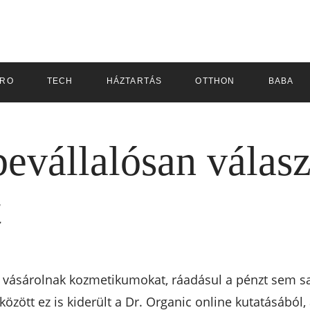
TRO
TECH
HÁZTARTÁS
OTTHON
BABA
bevállalósan válas
t
vásárolnak kozmetikumokat, ráadásul a pénzt sem sa
özött ez is kiderült a Dr. Organic online kutatásából