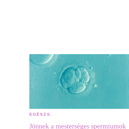
EGÉSZS.
Jönnek a mesterséges spermiumok