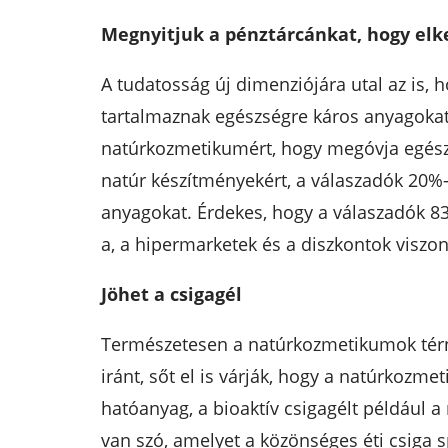
Megnyitjuk a pénztárcánkat, hogy elk
A tudatosság új dimenziójára utal az is,
tartalmaznak egészségre káros anyagokat.
natúrkozmetikumért, hogy megóvja egészs
natúr készítményekért, a válaszadók 20%-
anyagokat. Érdekes, hogy a válaszadók 8
a, a hipermarketek és a diszkontok viszo
Jöhet a csigagél
Természetesen a natúrkozmetikumok térny
iránt, sőt el is várják, hogy a natúrkozme
hatóanyag, a bioaktív csigagélt például a
van szó, amelyet a közönséges éti csiga s