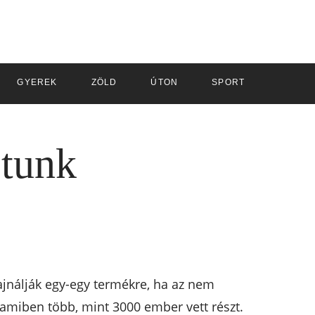
GYEREK
ZÖLD
ÚTON
SPORT
ztunk
jnálják egy-egy termékre, ha az nem
, amiben több, mint 3000 ember vett részt.