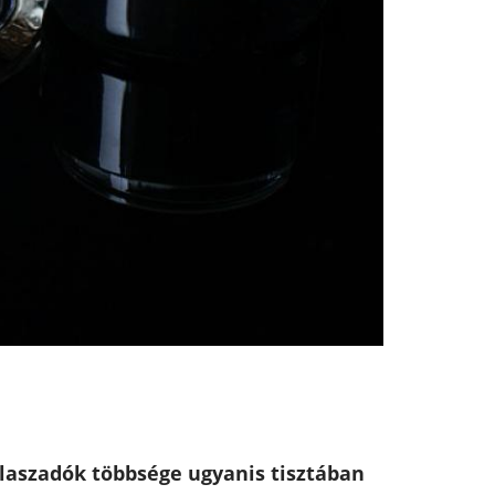
álaszadók többsége ugyanis tisztában