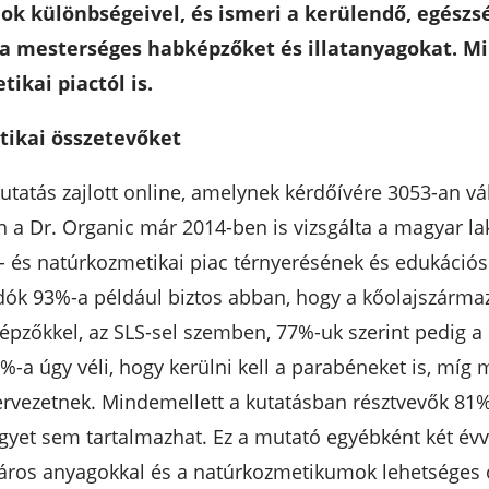
k különbségeivel, és ismeri a kerülendő, egészsé
a mesterséges habképzőket és illatanyagokat. M
ikai piactól is.
tikai összetevőket
tatás zajlott online, amelynek kérdőívére 3053-an vá
 a Dr. Organic már 2014-ben is vizsgálta a magyar la
o- és natúrkozmetikai piac térnyerésének és edukáci
adók 93%-a például biztos abban, hogy a kőolajszárma
pzőkkel, az SLS-sel szemben, 77%-uk szerint pedig a 
-a úgy véli, hogy kerülni kell a parabéneket is, míg
zervezetnek. Mindemellett a kutatásban résztvevők 81%
yet sem tartalmazhat. Ez a mutató egyébként két évvel
káros anyagokkal és a natúrkozmetikumok lehetséges 