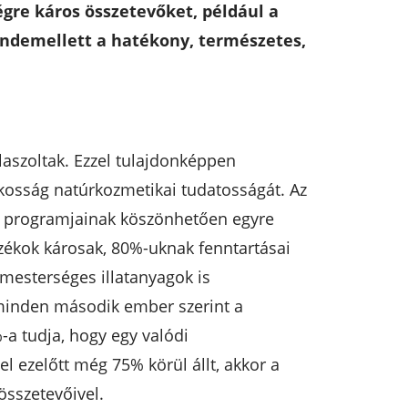
gre káros összetevőket, például a
indemellett a hatékony, természetes,
laszoltak. Ezzel tulajdonképpen
kosság natúrkozmetikai tudatosságát. Az
ós programjainak köszönhetően egyre
zékok károsak, 80%-uknak fenntartásai
mesterséges illatanyagok is
 minden második ember szerint a
-a tudja, hogy egy valódi
 ezelőtt még 75% körül állt, akkor a
összetevőivel.