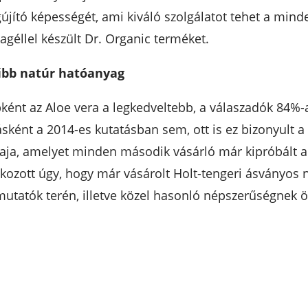
egújító képességét, ami kiváló szolgálatot tehet a mi
géllel készült Dr. Organic terméket.
rűbb natúr hatóanyag
ként az Aloe vera a legkedveltebb, a válaszadók 84%-
ként a 2014-es kutatásban sem, ott is ez bizonyult 
laja, amelyet minden második vásárló már kipróbált an
tkozott úgy, hogy már vásárolt Holt-tengeri ásványos 
mutatók terén, illetve közel hasonló népszerűségnek 