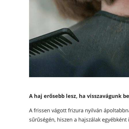
A haj erősebb lesz, ha visszavágunk be
A frissen vágott frizura nyilván ápoltab
sűrűségén, hiszen a hajszálak egyébként i