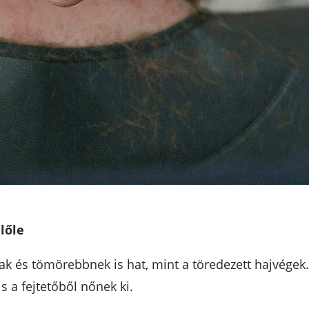
lőle
bnak és tömörebbnek is hat, mint a töredezett hajvég
s a fejtetőből nőnek ki.