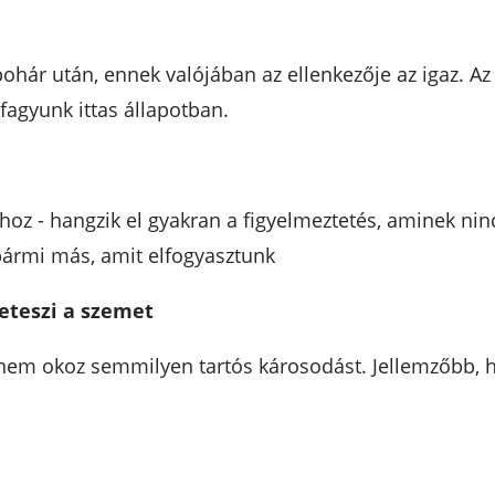
pohár után, ennek valójában az ellenkezője az igaz. Az
tfagyunk ittas állapotban.
lhoz - hangzik el gyakran a figyelmeztetés, aminek ni
ármi más, amit elfogyasztunk
eteszi a szemet
em okoz semmilyen tartós károsodást. Jellemzőbb, ho