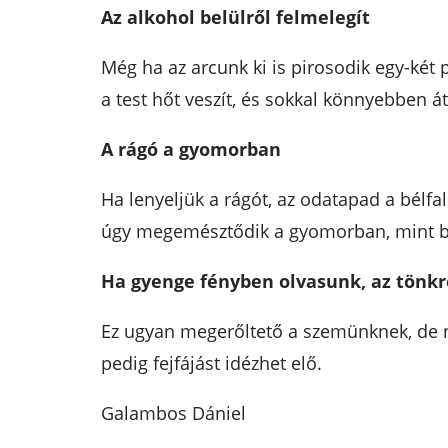
Az alkohol belülről felmelegít
Még ha az arcunk ki is pirosodik egy-két 
a test hőt veszít, és sokkal könnyebben á
A rágó a gyomorban
Ha lenyeljük a rágót, az odatapad a bélfa
úgy megemésztődik a gyomorban, mint b
Ha gyenge fényben olvasunk, az tönkr
Ez ugyan megerőltető a szemünknek, de n
pedig fejfájást idézhet elő.
Galambos Dániel