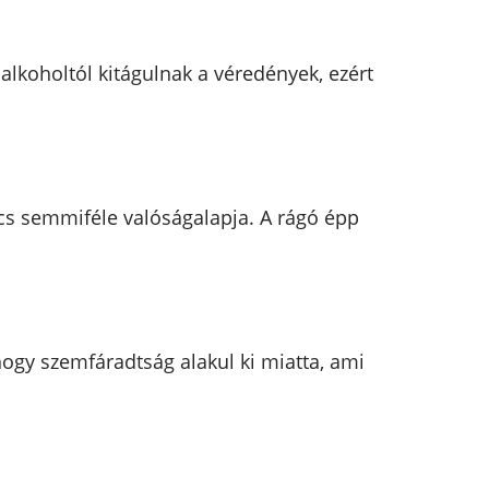
 alkoholtól kitágulnak a véredények, ezért
ncs semmiféle valóságalapja. A rágó épp
gy szemfáradtság alakul ki miatta, ami