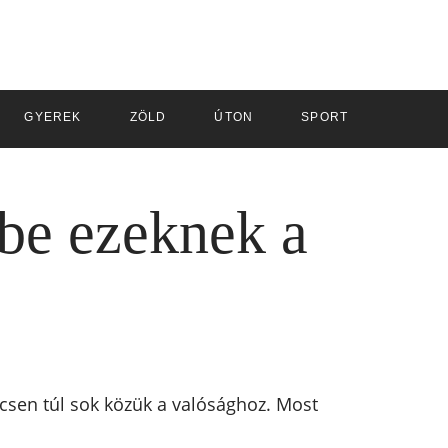
GYEREK
ZÖLD
ÚTON
SPORT
 be ezeknek a
ncsen túl sok közük a valósághoz. Most