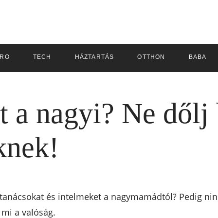
TRO
TECH
HÁZTARTÁS
OTTHON
BABA
t a nagyi? Ne dőlj
knek!
 a tanácsokat és intelmeket a nagymamádtól? Pedig ni
, mi a valóság.