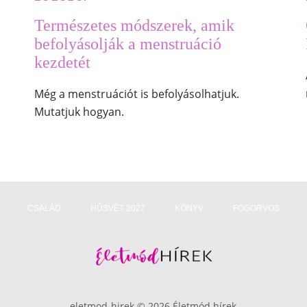
Természetes módszerek, amik
befolyásolják a menstruáció
kezdetét
Még a menstruációt is befolyásolhatjuk.
Mutatjuk hogyan.
CSALÁD
HÚSVÉT 2027
KÖNYV
FOGORVOS
eletmod-hirek © 2026 Életmód hírek