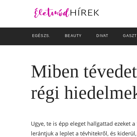
EGÉSZS.
BEAUTY
DIVAT
GASZ
Miben tévedet
régi hiedelme
Ugye, te is épp eleget hallgattad ezeket
lerántjuk a leplet a tévhitekről, és kiderül