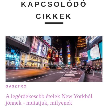
KAPCSOLÓDÓ
CIKKEK
GASZTRO
A legérdekesebb ételek New Yorkból
jönnek - mutatjuk, milyenek