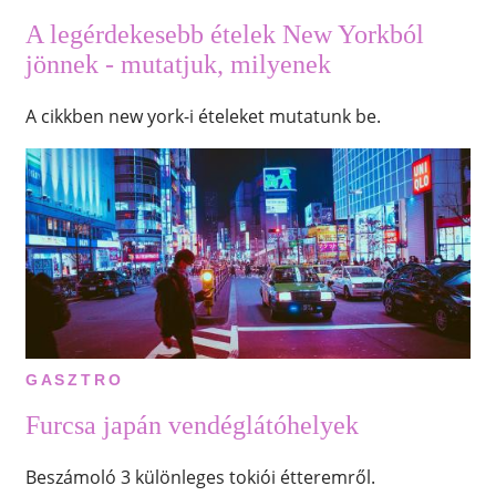
A legérdekesebb ételek New Yorkból
jönnek - mutatjuk, milyenek
A cikkben new york-i ételeket mutatunk be.
GASZTRO
Furcsa japán vendéglátóhelyek
Beszámoló 3 különleges tokiói étteremről.